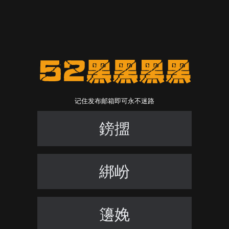
记住发布邮箱即可永不迷路
鎊擝
綁岎
籩娩